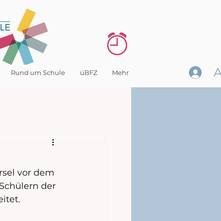
Rund um Schule
üBFZ
Mehr
rsel vor dem 
chülern der 
itet.