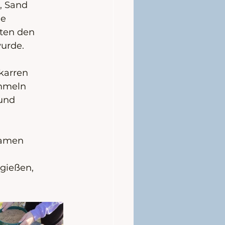
, Sand 
e 
ten den 
wurde.
karren 
mmeln 
und 
Samen 
gießen, 