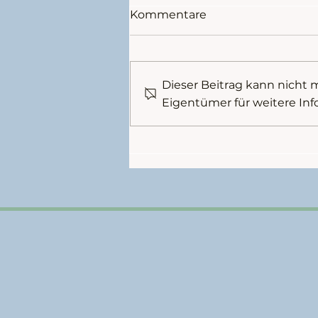
Kommentare
Dieser Beitrag kann nicht
Eigentümer für weitere Inf
1. Platz beim
Videowettbewerb des
Landessportbundes
Hessen!