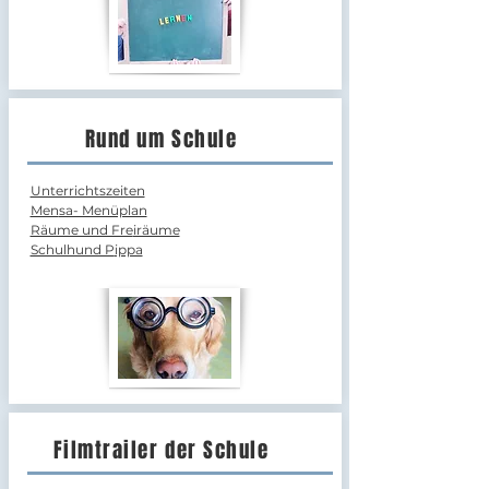
Rund um Schule
Unterrichtszeiten
Men
sa- Menüplan
Räume und Fre
iräume
Schulhund P
ippa
Filmtrailer der Schule