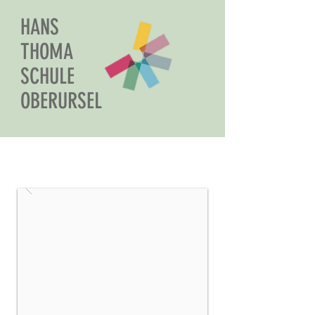
HANS
THOMA
SCHULE
OBERURSEL