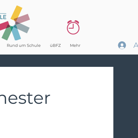
Rund um Schule
üBFZ
Mehr
hester