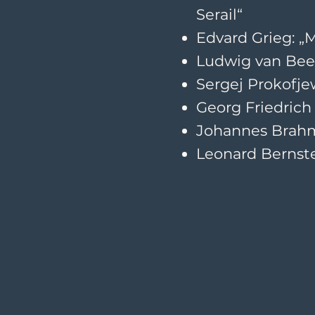
Serail“
Edvard Grieg: „
Ludwig van Beet
Sergej Prokofjew
Georg Friedrich 
Johannes Brahms
Leonard Bernste