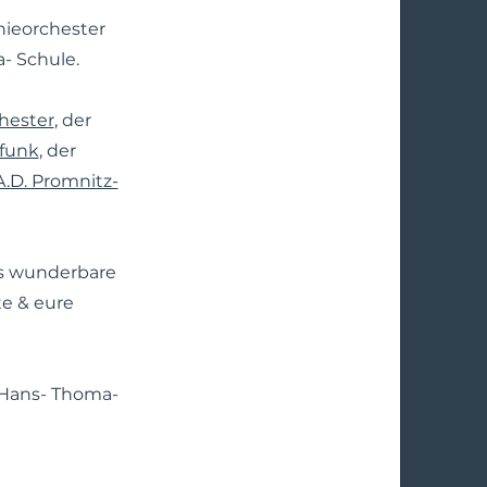
nieorchester
- Schule.
chester
, der
funk
, der
.D. Promnitz-
as wunderbare
te & eure
 Hans- Thoma-