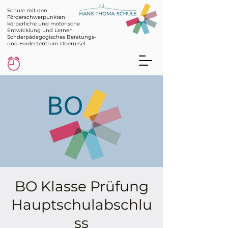
Schule mit den
Förderschwerpunkten
körperliche und motorische
Entwicklung und Lernen
Sonderpädagogisches Beratungs-
und Förderzentrum Oberursel
BO Klasse Prüfung
Hauptschulabschlu
ss