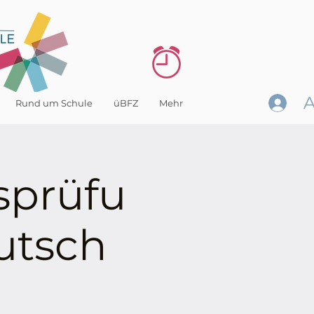
Rund um Schule
üBFZ
Mehr
sprüfu
utsch