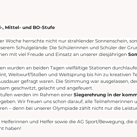
, Mittel- und BO-Stufe
r Woche herrschte nicht nur strahlender Sonnenschein, so
nserem Schulgelände: Die Schülerinnen und Schüler der Grun
en mit viel Freude und Einsatz an unserer diesjährigen 
So
 wurden an beiden Tagen vielfältige Stationen durchlaufe
rint, Weitwurf/Stoßen und Weitsprung bis hin zu kreativen T
sdauer gefragt waren. Die Stimmung war ausgelassen, der
sam geschwitzt, gelacht und angefeuert.
 Stufen werden im Rahmen einer 
Siegerehrung in der ko
eben. Wir freuen uns schon darauf, alle Teilnehmerinnen u
hren – denn bei unserer Olympiade zählt nicht nur die Leistu
 Helferinnen und Helfer sowie die AG Sport/Bewegung, die 
ht haben!