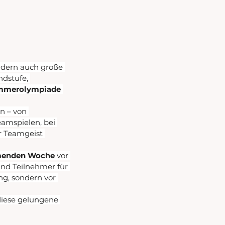
ndern auch große 
dstufe, 
mmerolympiade
n – von 
eamspielen, bei 
 Teamgeist 
mmenden Woche
 vor 
nd Teilnehmer für 
ng, sondern vor 
diese gelungene 