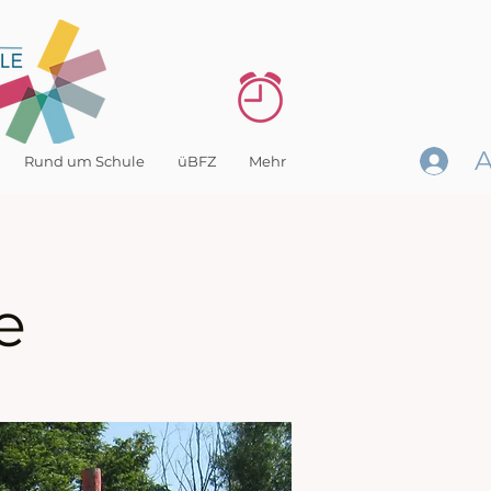
Rund um Schule
üBFZ
Mehr
e