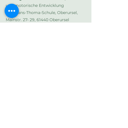
und motorische Entwicklung
Ort:
Hans-Thoma-Schule, Oberursel,
Mainstr. 27- 29, 61440 Oberursel
Interessenten:
Sportlehrer/innen,
interessierte Lehrkräfte & Pädagogen
Teilnehmerzahl
: min. 10/max. 20
Anmeldeschluss:
13.01.2025
Ansprechpartner:
Tanja Schürmann
Anmeldeunterlagen hier zum
Download
DOWNLOAD
über das üBFZ