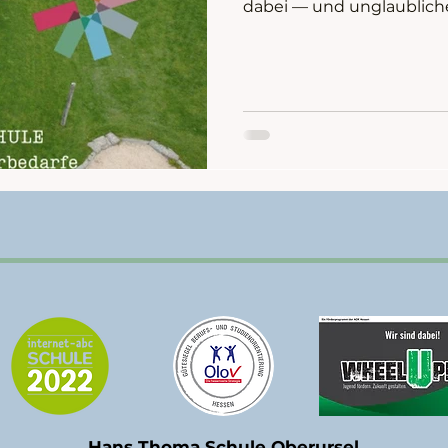
dabei — und unglaubliche
Schüler sowie Mitarbeite
Schule.
Hans Thoma Schule Oberursel