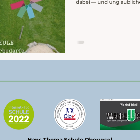
dabei — und unglaubliche
Schüler sowie Mitarbeite
Schule.
Hans Thoma Schule Oberursel