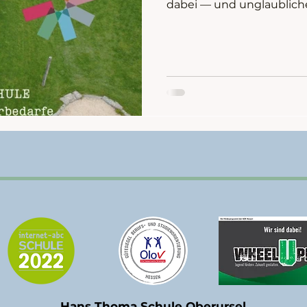
dabei — und unglaubliche
Schüler sowie Mitarbeite
Schule.
Hans Thoma Schule Oberursel