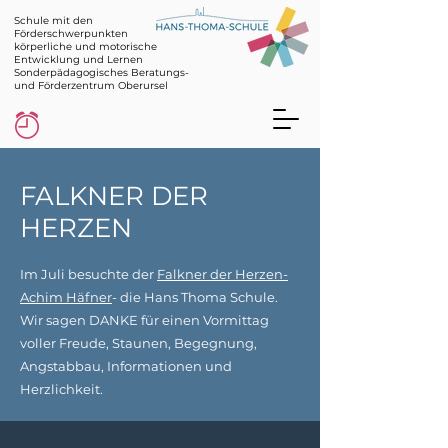
Schule mit den
Förderschwerpunkten
körperliche und motorische
Entwicklung und Lernen
Sonderpädagogisches Beratungs-
und Förderzentrum Oberursel
FALKNER DER
HERZEN
Im Juli besuchte der
Falkner der Herzen-
Achim Häfner
- die Hans Thoma Schule.
Wir sagen DANKE für einen Vormittag
voller Freude, Staunen, Begegnung,
Angstabbau, Informationen und
Herzlichkeit.