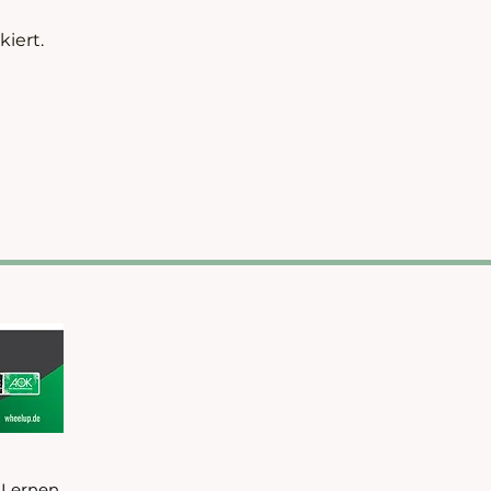
iert.
 Lernen