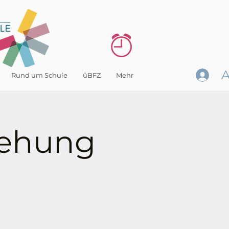
Rund um Schule
üBFZ
Mehr
iehung