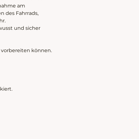
ilnahme am 
n des Fahrrads, 
hr.
usst und sicher 
g vorbereiten können.
iert.