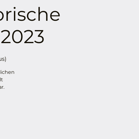
orische
 2023
us)
lichen
lt
r.