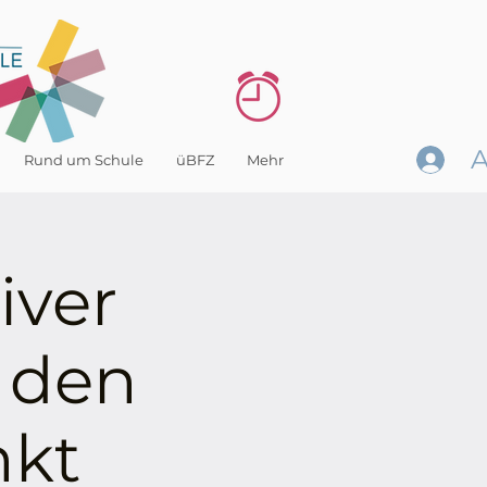
Rund um Schule
üBFZ
Mehr
iver
r den
nkt