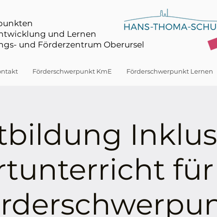
rpunkten
Entwicklung und Lernen
gs- und Förderzentrum Oberursel
ntakt
Förderschwerpunkt KmE
Förderschwerpunkt Lernen
tbildung Inklus
tunterricht fü
rderschwerpu