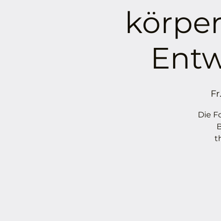
körper
Entw
Fr
Die F
B
t