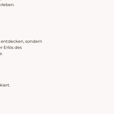
rleben.
 entdecken, sondern 
 Erlös des 
e.
iert.